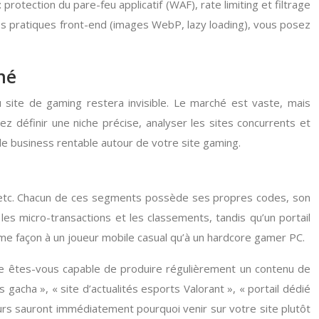
rotection du pare-feu applicatif (WAF), rate limiting et filtrage
nes pratiques front-end (images WebP, lazy loading), vous posez
hé
 site de gaming restera invisible. Le marché est vaste, mais
z définir une niche précise, analyser les sites concurrents et
ble business rentable autour de votre site gaming.
, etc. Chacun de ces segments possède ses propres codes, son
les micro-transactions et les classements, tandis qu’un portail
ême façon à un joueur mobile casual qu’à un hardcore gamer PC.
ine êtes-vous capable de produire régulièrement un contenu de
gacha », « site d’actualités esports Valorant », « portail dédié
oueurs sauront immédiatement pourquoi venir sur votre site plutôt