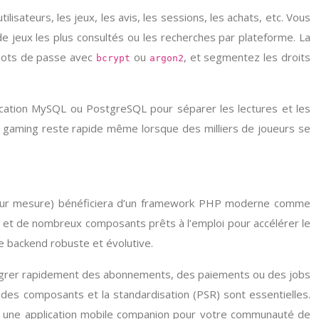
sateurs, les jeux, les avis, les sessions, les achats, etc. Vous
e jeux les plus consultés ou les recherches par plateforme. La
s mots de passe avec
ou
, et segmentez les droits
bcrypt
argon2
lication MySQL ou PostgreSQL pour séparer les lectures et les
l gaming reste rapide même lorsque des milliers de joueurs se
ce sur mesure) bénéficiera d’un framework PHP moderne comme
) et de nombreux composants prêts à l’emploi pour accélérer le
e backend robuste et évolutive.
ntégrer rapidement des abonnements, des paiements ou des jobs
 des composants et la standardisation (PSR) sont essentielles.
e une application mobile companion pour votre communauté de