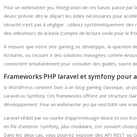
Pour un webmaster jeu, l’intégration de ces bases passe par la 
devez prévoir dès le départ les index nécessaires pour accélé
sécurité n’est pas à négliger : utilisez systématiquement des
des utilisateurs de la base (compte de lecture seule pour le fr
À mesure que votre site gaming se développe, la question de 
écritures, ou recourir à des solutions managées comme Amazon
connectent simultanément pour consulter des guides, suivre d
Frameworks PHP laravel et symfony pour a
Si WordPress convient bien à un blog gaming classique, un 
Laravel ou Symfony. Ces frameworks offrent une structure clai
développement. Pour un webmaster jeu qui veut bâtir une vraie 
Laravel séduit par sa courbe d’apprentissage douce et son éc
en file d’attente. Symfony, plus modulaire, est souvent chois
Dans les deux cas, vous pourrez exposer des API REST ou Gr