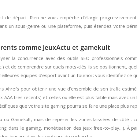
t de départ. Rien ne vous empêche d’élargir progressivement v
ns un sous-genre ou une plateforme, puis étendez votre péri
urrents comme JeuxActu et gamekult
analyser la concurrence avec des outils SEO professionnels 
c.) et de comprendre sur quels mots-clés ils se positionnent, que
eilleures équipes d’esport avant un tournoi : vous identifiez ce q
ans Ahrefs pour obtenir une vue d’ensemble de son trafic esti
x AAA très récents) et celles où elle est plus faible mais avec 
écifiques que votre site gaming pourra se faire une place plus ra
tu ou Gamekult, mais de repérer les zones laissées de côté : ce
ing dans le gaming, monétisation des jeux free-to-play…). À p
de des joueurs dans les moteurs de recherche.