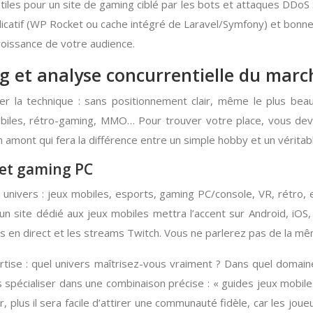
les pour un site de gaming ciblé par les bots et attaques DDoS : p
plicatif (WP Rocket ou cache intégré de Laravel/Symfony) et bon
croissance de votre audience.
g et analyse concurrentielle du marc
 la technique : sans positionnement clair, même le plus beau
obiles, rétro-gaming, MMO… Pour trouver votre place, vous deve
en amont qui fera la différence entre un simple hobby et un vérita
 et gaming PC
 univers : jeux mobiles, esports, gaming PC/console, VR, rétro
n site dédié aux jeux mobiles mettra l’accent sur Android, iOS, 
ats en direct et les streams Twitch. Vous ne parlerez pas de la m
rtise : quel univers maîtrisez-vous vraiment ? Dans quel doma
pécialiser dans une combinaison précise : « guides jeux mobiles 
r, plus il sera facile d’attirer une communauté fidèle, car les j