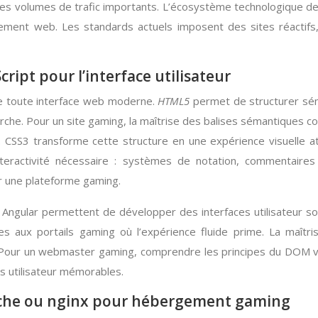
des volumes de trafic importants. L’écosystème technologique des
ent web. Les standards actuels imposent des sites réactifs, s
ript pour l’interface utilisateur
de toute interface web moderne.
HTML5
permet de structurer sém
erche. Pour un site gaming, la maîtrise des balises sémantiques
. CSS3 transforme cette structure en une expérience visuelle a
interactivité nécessaire : systèmes de notation, commentaire
r une plateforme gaming.
ular permettent de développer des interfaces utilisateur sophi
 aux portails gaming où l’expérience fluide prime. La maîtri
our un webmaster gaming, comprendre les principes du DOM virtu
es utilisateur mémorables.
pache ou nginx pour hébergement gaming