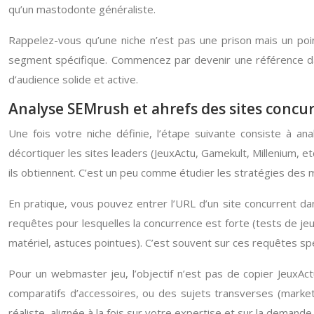
qu’un mastodonte généraliste.
Rappelez-vous qu’une niche n’est pas une prison mais un poin
segment spécifique. Commencez par devenir une référence da
d’audience solide et active.
Analyse SEMrush et ahrefs des sites conc
Une fois votre niche définie, l’étape suivante consiste à 
décortiquer les sites leaders (JeuxActu, Gamekult, Millenium, et
ils obtiennent. C’est un peu comme étudier les stratégies des m
En pratique, vous pouvez entrer l’URL d’un site concurrent d
requêtes pour lesquelles la concurrence est forte (tests de jeu
matériel, astuces pointues). C’est souvent sur ces requêtes sp
Pour un webmaster jeu, l’objectif n’est pas de copier JeuxAc
comparatifs d’accessoires, ou des sujets transverses (market
réaliste, alignée à la fois sur votre expertise et sur la deman