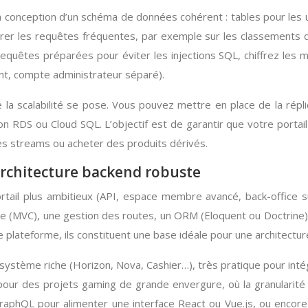
conception d’un schéma de données cohérent : tables pour les utili
rer les requêtes fréquentes, par exemple sur les classements d
 requêtes préparées pour éviter les injections SQL, chiffrez le
ont, compte administrateur séparé).
la scalabilité se pose. Vous pouvez mettre en place de la rép
 RDS ou Cloud SQL. L’objectif est de garantir que votre portai
es streams ou acheter des produits dérivés.
rchitecture backend robuste
portail plus ambitieux (API, espace membre avancé, back-offi
re (MVC), une gestion des routes, un ORM (Eloquent ou Doctrine
plateforme, ils constituent une base idéale pour une architectur
osystème riche (Horizon, Nova, Cashier…), très pratique pour i
i pour des projets gaming de grande envergure, où la granularité
aphQL pour alimenter une interface React ou Vue.js, ou encor