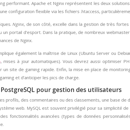
gaming performant. Apache et Nginx représentent les deux solut
une configuration flexible via les fichiers .htaccess, particulièrem
fiques.
Nginx
, de son côté, excelle dans la gestion de très fortes
 ou un portail d’esport. Dans la pratique, de nombreux webmast
rmances de Nginx.
lique également la maîtrise de Linux (Ubuntu Server ou Debian),
, mises à jour automatiques). Vous devrez aussi optimiser PHP
n
 un site de gaming rapide. Enfin, la mise en place de monitor
ming et d’anticiper les pics de charge.
PostgreSQL pour gestion des utilisateurs
 des profils, des commentaires ou des classements, une base de
cosystème web. MySQL est souvent privilégié pour sa simplicité d
s fonctionnalités avancées (types de données personnalisés, 
e.